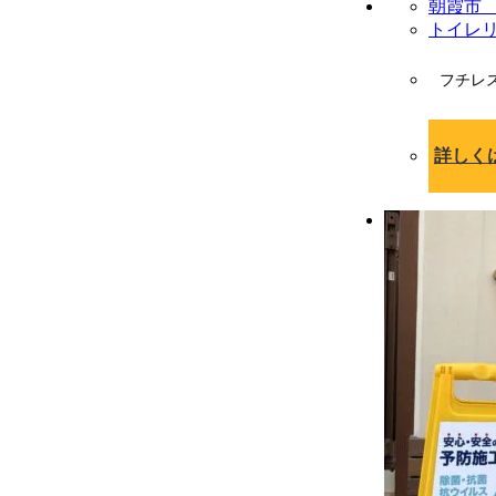
朝霞市 
トイレ
フチレ
詳しく