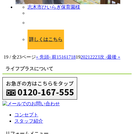
志木市ひいらぎ保育園様
詳しくはこちら
19 / 全23ページ
« 先頭
‹ 前
15
16
17
18
19
20
21
22
23
次 ›
最後 »
ライフプラスについて
コンセプト
スタッフ紹介
リフォームメニュー