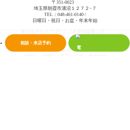
〒351-0023
埼玉県朝霞市溝沼１２７２−７
TEL：048-461-0140
/
日曜日・祝日・お盆・年末年始
株式会社ライフプラス（大泉学園通り店）
〒352-0014
相談・来店予約
埼玉県新座市栄４丁目２−１７ ハピネス新座 1階
TEL：0120-678-288
/
水曜日・日曜日・祝日・お盆・年末年始
© 2018 株式会社ライフプラス