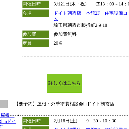
開催日時
3月21日(木・祝) ③13：00～14：0
会場
ドイト朝霞店 本館2F 住宅設備コ
ム
埼玉県朝霞市膝折町2-9-18
参加費
参加費無料
定員
20名
詳しくはこちら
【要予約】屋根・外壁塗装相談会inドイト朝霞店
開催日時
2月16日(土) 9：30～10：30