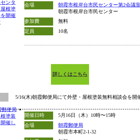
会場
朝霞市根岸台市民センター第2会議
朝霞市根岸台市民センター
参加費
無料
定員
10名
詳しくはこちら
5/16(木)朝霞郵便局にて外壁・屋根塗装無料相談会を開
開催日時
5月16日（木）10時〜15時
会場
朝霞郵便局
朝霞市本町2-1-32