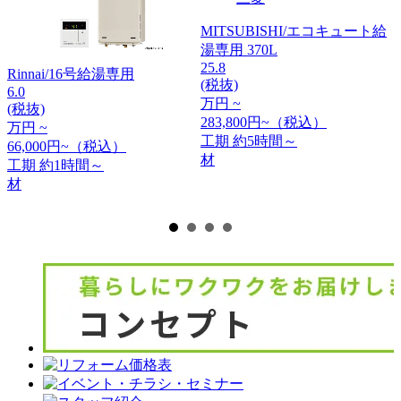
MITSUBISHI/エコキュート給
湯専用 370L
25.8
Rinnai/16号給湯専用
(税抜)
6.0
万円 ~
(税抜)
3
283,800円~（税込）
万円 ~
工期
約5時間～
66,000円~（税込）
材
工期
約1時間～
材