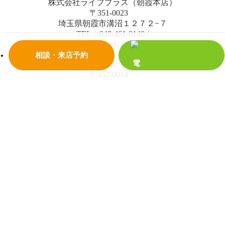
株式会社ライフプラス（朝霞本店）
〒351-0023
埼玉県朝霞市溝沼１２７２−７
TEL：048-461-0140
/
日曜日・祝日・お盆・年末年始
相談・来店予約
株式会社ライフプラス（大泉学園通り店）
〒352-0014
埼玉県新座市栄４丁目２−１７ ハピネス新座 1階
TEL：0120-678-288
/
水曜日・日曜日・祝日・お盆・年末年始
© 2018 株式会社ライフプラス