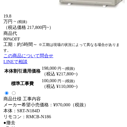
19.8
万円
~
(税抜)
（税込価格 217,800円~）
商品代
80%OFF
工期：約5時間～
※工期は現場の状況によって異なる場合がありま
す。
この商品について問合せ
LINEで相談
198,000
円 ~ (税抜)
本体割引適用価格
（税込 ¥217,800~)
100,000
円 ~ (税抜)
標準工事費
（税込 ¥110,000~)
商品仕様
工事内容
メーカー希望小売価格：¥970,000（税抜）
本体：SRT-N184D
リモコン：RMCB-N186
●撤去