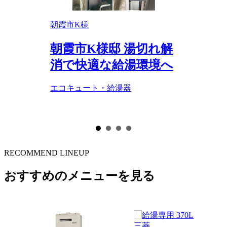
安心の暮
朝霞市K様
新座市M様
キュート
朝霞市K様邸 湯切れ解
新座市M
消で快適な給湯環境へ
キュート
器
キリ設置
エコキュート・給湯器
エコキュート
RECOMMEND LINEUP
おすすめのメニューを見る