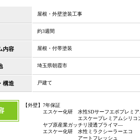
屋根・外壁塗装工事
約3週間
屋根・付帯塗装
ム内容
埼玉県朝霞市
地
戸建て
・構造
【外壁】7年保証
容
エスケー化研 水性SDサーフエポプレミア
エスケープレミアムシリコ
ヤブ原産業ガッチリ浸透プライマ―
エスケー化研 水性ミラクシーラーエコ
アートフレッシュ