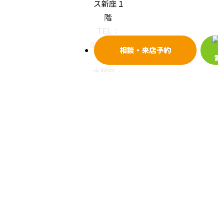
ス新座 1
階
TEL：
0120-678-
相談・来店予約
288
/
水曜日・
日曜日・
祝日・お
盆・年末
年始