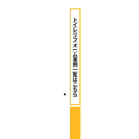
ト
イ
レ
リ
フ
ォ
ー
ム
事
例
一
覧
は
こ
ち
ら