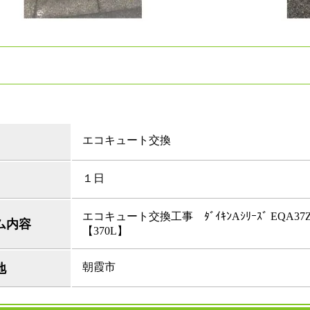
エコキュート交換
１日
エコキュート交換工事 ﾀﾞｲｷﾝAｼﾘｰｽﾞ EQA3
ム内容
【370L】
朝霞市
地