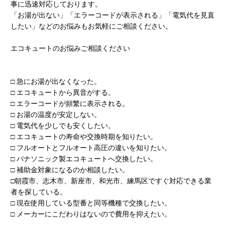
事に迅速対応しております。
「お湯が出ない」「エラーコードが表示される」「電気代を見直
したい」などのお悩みもお気軽にご相談ください。
エコキュートのお悩みご相談ください
□ 急にお湯が出なくなった。
□ エコキュートから異音がする。
□ エラーコードが頻繁に表示される。
□ お湯の温度が安定しない。
□ 電気代を少しでも安くしたい。
□ エコキュートの寿命や交換時期を知りたい。
□ フルオートとフルオート高圧の違いを知りたい。
□ パナソニック製エコキュートへ交換したい。
□ 補助金対象になるのか相談したい。
□朝霞市、志木市、新座市、和光市、練馬区ですぐ対応できる業
者を探している。
□ 現在使用している型番と同等機種で交換したい。
□ メーカーにこだわりはないので費用を抑えたい。