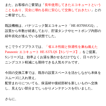
また、お客様のご要望は「
長年使用してきたエコキュートという
こともあり、完全に壊れる前に安心して交換しておきたい
」との
ご希望でした。
既設機種は、パナソニック製エコキュート「HE-H370SUGQ」。
設置から年数が経過しており、貯湯タンクやヒートポンプ内部の
経年劣化が進んでいる状態でした。
そこでライフプラスでは、
「省エネ性能と快適性を兼ね備えた
Panasonic エコキュート HE-S37LQS【Sシリーズ】」
をご提案。
Sシリーズは、効率よくお湯を沸かせるだけでなく、日々のラン
ニングコスト軽減にも期待できる人気モデルです。
今回の交換工事では、既存の設置スペースを活かしながら本体を
スムーズに入れ替え。
配管まわりについても、保温材や接続部材を新しいものへ交換
し、見えない部分までしっかりメンテナンスを行いました。
さらに、