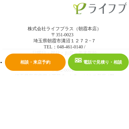
株式会社ライフプラス（朝霞本店）
〒351-0023
埼玉県朝霞市溝沼１２７２−７
TEL：048-461-0140
/
日曜日・祝日・お盆・年末年始
相談・来店予約
電話で見積り・相談
株式会社ライフプラス（大泉学園通り店）
〒352-0014
埼玉県新座市栄４丁目２−１７ ハピネス新座 1階
TEL：0120-678-288
/
水曜日・日曜日・祝日・お盆・年末年始
© 2018 株式会社ライフプラス