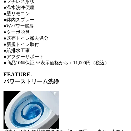
●フチレス形状
●温水洗浄便座
●壁リモコン
●鉢内スプレー
●Wパワー脱臭
●ターボ脱臭
●既存トイレ撤去処分
●新規トイレ取付
●給排水工事
●アフターサポート
●商品10年保証 ※表示価格から＋11,000円（税込）
FEATURE.
パワーストリーム洗浄