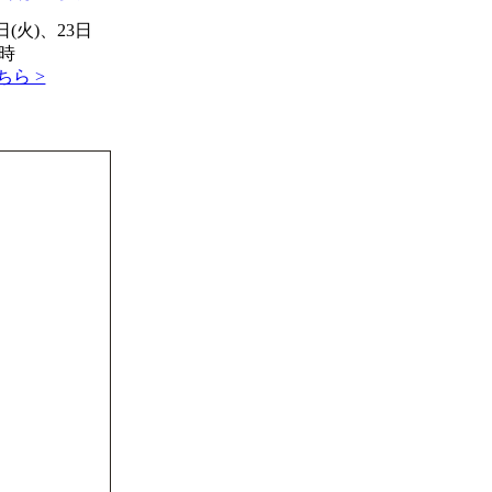
日(火)、23日
15時
ら >