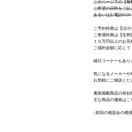
このページ下の【無
ご希望の日時をご記
あるいはお電話0120
ご予約特典は【QUO
ご来場特典は【生卵
１０万円以上のお見
ご成約金額に応じて
縁日コーナーもあり
気になるメーカーや
お気軽にご相談くだ
裏面掲載商品の有効期
主な商品の価格はこ
↓前回の相談会の模