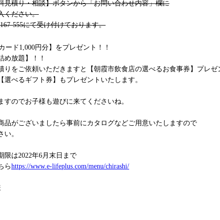
料見積り・相談】ボタンから「お問い合わせ内容」欄に
入ください。
-167-555にて受け付けております。
カード1,000円分】をプレゼント！！
詰め放題】！！
積りをご依頼いただきますと【朝霞市飲食店の選べるお食事券】プレゼ
【選べるギフト券】もプレゼントいたします。
ますのでお子様も遊びに来てくださいね。
商品がございましたら事前にカタログなどご用意いたしますので
さい。
限は2022年6月末日まで
ちら
https://www.e-lifeplus.com/menu/chirashi/
様