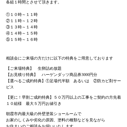
各組１時間とさせて頂きます。
①１０時～１１時
②１１時～１２時
③１３時～１４時
④１４時～１５時
⑤１５時～１６時
相談会にご来場の方だけに以下の特典をご用意しております
【ご来場特典】 生卵詰め放題
【お見積り特典】 ハーゲンダッツ商品券3000円分
【選べるご成約特典】①足場代半額 あるいは ②防カビ剤サー
ビス
【更に！早割ご成約特典】５０万円以上の工事をご契約の方先着
１０組様 最大５万円お値引き
朝霞市内最大級の外壁塗装ショールームで
お家のしくみや劣化の原因、塗料の種類などを見ながら
お住まいのご相談をお伺いいたします。